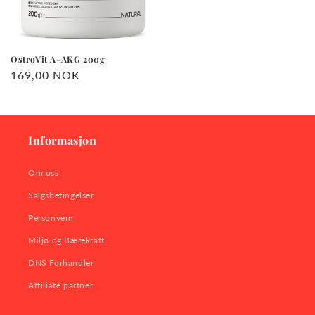
OstroVit A-AKG 200g
Vanlig
169,00 NOK
pris
Informasjon
Om oss
Salgsbetingelser
Personvern
Miljø og Bærekraft
DNS Forhandler
Affiliate partner