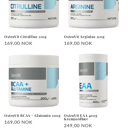
OstroVit Citrulline 210g
OstroVit Arginine 210g
Vanlig
169,00 NOK
Vanlig
169,00 NOK
pris
pris
OstroVit BCAA + Glutamin 200g
OstroVit EAA 400g
Kremjordbær
Vanlig
169,00 NOK
Vanlig
249,00 NOK