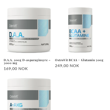
pris
pris
D.A.A. 200g D-asparaginsyre –
OstroVit BCAA + Glutamin 500g
3000 mg
Vanlig
249,00 NOK
Vanlig
169,00 NOK
pris
pris