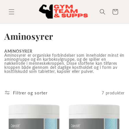
Gå videre
til
innholdet
Handlekurv
S
Aminosyrer
a
AMINOSYRER
m
Aminosyrer er organiske forbindelser som inneholder minst én
aminogruppe og én karboksylgruppe, og de spiller en
nøkkelrolle i menneskekroppen. Disse stoffene kan tilføres
l
kroppen både gjennom det daglige kostholdet og i form av
kosttilskudd som tabletter, kapsler eller pulver.
i
n
Filtrer og sorter
7 produkter
g
: